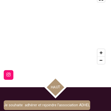
I
n
s
HAUT
t
a
g
r
Je souhaite adhérer et rejoindre l'association ADHEL
a