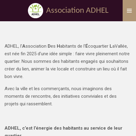
Passer
Association ADHEL
au
contenu
principal
ADHEL, l'
A
ssociation
D
es
H
abitants de l'
É
coquartier
L
aVallée,
est née fin 2025 d’une idée simple : faire vivre pleinement notre
quartier. Nous sommes des habitants engagés qui souhaitons
créer du lien, animer la vie locale et construire un lieu où il fait
bon vivre.
Avec la ville et les commerçants, nous imaginons des
moments de rencontre, des initiatives conviviales et des
projets qui rassemblent.
ADHEL, c’est l’énergie des habitants au service de leur
quartier.