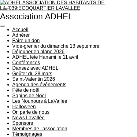
Passer
au
Association ADHEL
contenu
principal
Accueil
Adhérer
Faire un don
Vide-grenier du dimanche 13 septembre
Déjeuner en blanc 2026
ADHEL fête Hanami le 11 avril
Conférences
Dansez avec ADHEL
Goûter du 28 mars
Saint-Valentin 2026
Agenda des événements
Fête de noël
Sapins de Noël
Les Nounours à LaVallée
Halloween
On parle de nous
News Lavallée
Sponsors
Membres de l'association
Témoignages