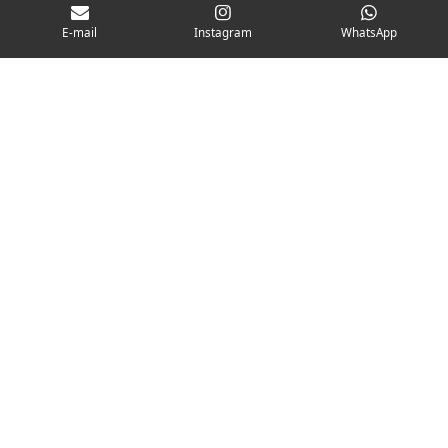
E-mail
Instagram
WhatsApp
Basilic & Co
Basilic & Co apporte un soutien à notre association. Leur
contribution témoigne d’un réel intérêt pour nos actions locales
et d’une envie de participer, à leur échelle, à la dynamique
associative du territoire.
Visitez le site Basilic & Co